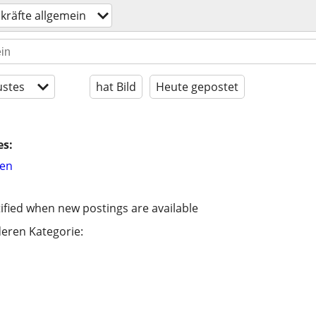
skräfte allgemein
stes
hat Bild
Heute gepostet
es:
hen
ified when new postings are available
eren Kategorie: