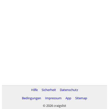
Hilfe
Sicherheit
Datenschutz
Bedingungen
Impressum
App
Sitemap
© 2026 craigslist