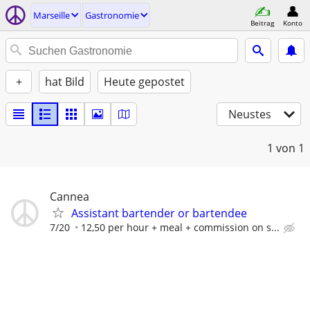
Marseille
Gastronomie
Beitrag
Konto
+
hat Bild
Heute gepostet
Neustes
1
von 1
Cannea
Assistant bartender or bartendee
7/20
12,50 per hour + meal + commission on s...