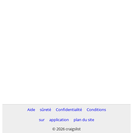
Aide
sûreté
Confidentialité
Conditions
sur
application
plan du site
© 2026 craigslist