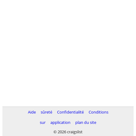
Aide
sûreté
Confidentialité
Conditions
sur
application
plan du site
© 2026 craigslist