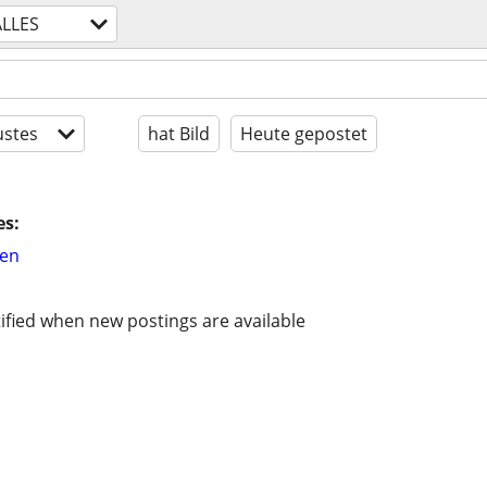
ALLES
stes
hat Bild
Heute gepostet
es:
hen
ified when new postings are available